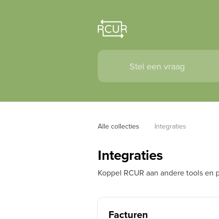
Alle collecties
Integraties
Integraties
Koppel RCUR aan andere tools en p
Facturen